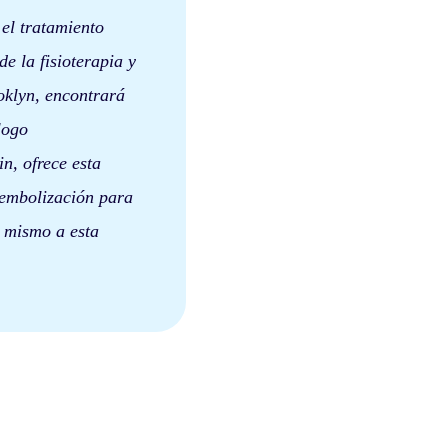
 el tratamiento
e la fisioterapia y
oklyn, encontrará
logo
n, ofrece esta
 embolización para
y mismo a esta