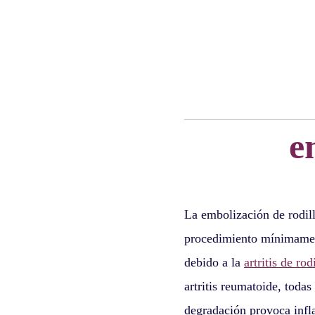
e
La embolización de rodill
procedimiento mínimament
debido a la
artritis de rod
artritis reumatoide, todas
degradación provoca infl