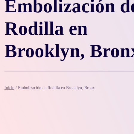
Embolización d
Rodilla en
Brooklyn, Bron
Inicio
/
Embolización de Rodilla en Brooklyn, Bronx