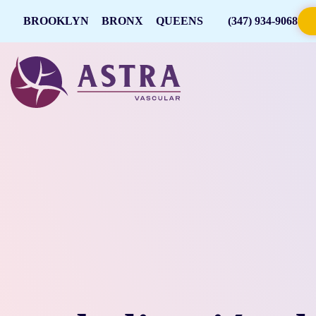
BROOKLYN
BRONX
QUEENS
(347) 934-9068