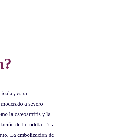
a?
icular, es un
r moderado a severo
omo la osteoartritis y la
lación de la rodilla. Esta
ento. La embolización de