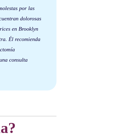
molestas por las
cuentran dolorosas
arices en Brooklyn
tra. Él recomienda
ectomía
 una consulta
ia?