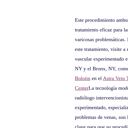
Este procedimiento ambul
tratamiento eficaz para l
varicosas problemáticas. 
este tratamiento, visite a 
vascular experimentado 
NY y el Bronx, NY, co
Bolotin
en el
Astra Vein 
Center
La tecnología mod
radiólogo intervencionist
experimentado, especiali
problemas de venas, son 
clave para que su proced