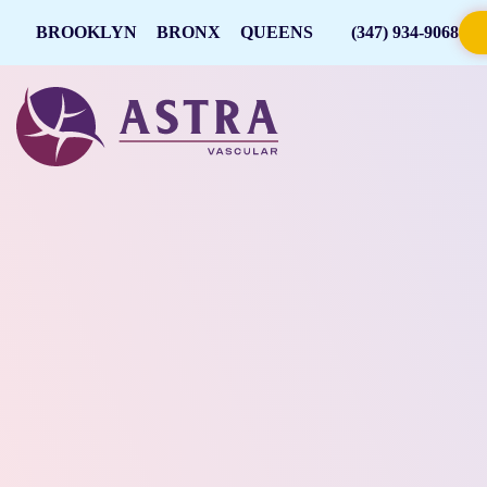
BROOKLYN
BRONX
QUEENS
(347) 934-9068