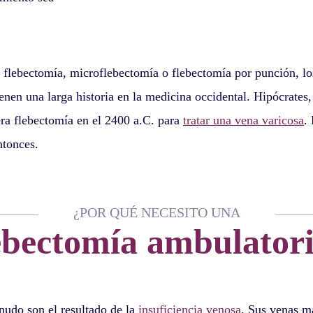
lebectomía, microflebectomía o flebectomía por punción, lo
enen una larga historia en la medicina occidental. Hipócrates,
era flebectomía en el 2400 a.C. para
tratar una vena varicosa
.
tonces.
¿POR QUÉ NECESITO UNA
ebectomía ambulator
nudo son el resultado de la
insuficiencia venosa
. Sus venas m