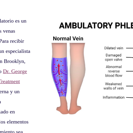
atorio es un
as venas
Para recibir
un especialista
en Brooklyn,
mo
Dr. George
Treatment
erna y un
a
zado en
los elementos
imiento sea