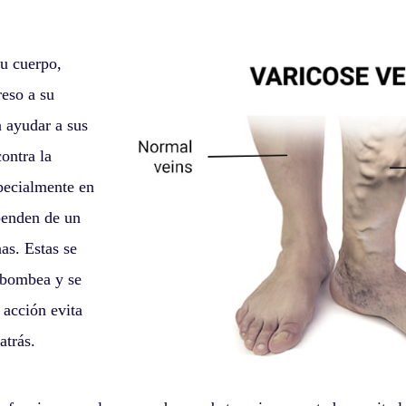
u cuerpo,
reso a su
 ayudar a sus
ontra la
pecialmente en
penden de un
as. Estas se
 bombea y se
a acción evita
atrás.