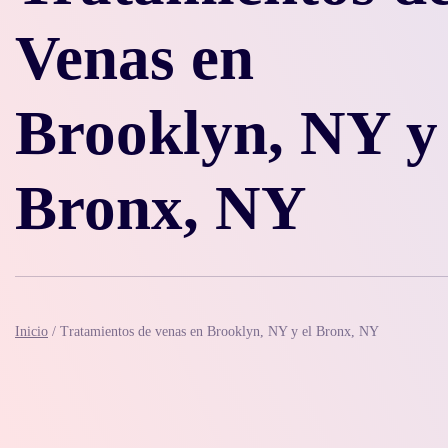
Venas en
Brooklyn, NY y
Bronx, NY
Inicio
/
Tratamientos de venas en Brooklyn, NY y el Bronx, NY